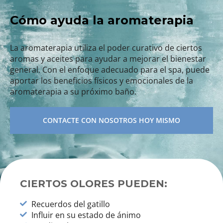
Cómo ayuda la aromaterapia
La aromaterapia utiliza el poder curativo de ciertos
aromas y aceites para ayudar a mejorar el bienestar
general. Con el enfoque adecuado para el spa, puede
aportar los beneficios físicos y emocionales de la
aromaterapia a su próximo baño.
CONTACTE CON NOSOTROS HOY MISMO
CIERTOS OLORES PUEDEN:
Recuerdos del gatillo
Influir en su estado de ánimo